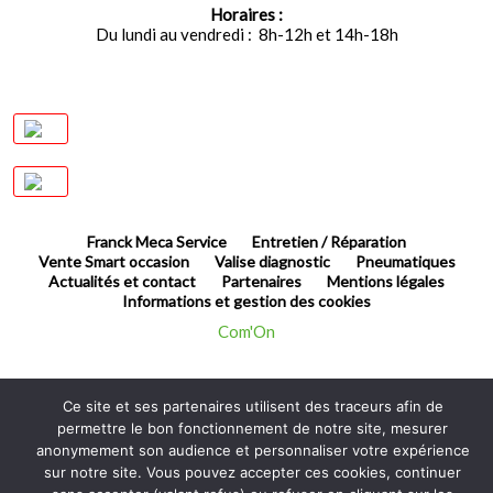
Horaires :
Du lundi au vendredi : 8h-12h et 14h-18h
Franck Meca Service
Entretien / Réparation
Vente Smart occasion
Valise diagnostic
Pneumatiques
Actualités et contact
Partenaires
Mentions légales
Informations et gestion des cookies
Com'On
Ce site et ses partenaires utilisent des traceurs afin de
permettre le bon fonctionnement de notre site, mesurer
anonymement son audience et personnaliser votre expérience
sur notre site. Vous pouvez accepter ces cookies, continuer