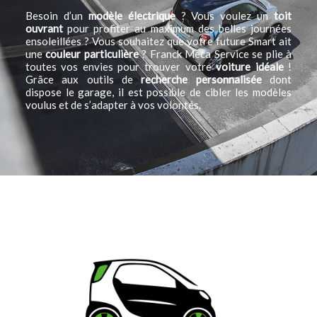
Besoin d’un
modèle électrique
? Vous voulez un
toit
ouvrant
pour profiter au maximum des belles journées
ensoleillées ? Vous souhaitez que votre future Smart ait
une
couleur particulière
? Franck Meca Service se plie à
toutes vos envies pour trouver votre
voiture idéale
!
Grâce aux outils de
recherche personnalisée
dont
dispose le garage, il est possible de cibler les modèles
voulus et de s’adapter à vos volontés.