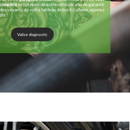
 complète
et optimale de votre véhicule afin de garantir
n des voyants de votre tableau de bord s’allume, appelez
dre !
Valise diagnostic