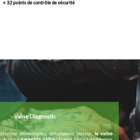
+ 32 points de contrôle de sécurité
Valise Diagnostic
détecter d’éventuelles défaillances moteur,
la valise
ée de votre
garagiste
à
Nice
! Franck Meca Service vous