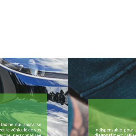
tadine qui saura se
er le véhicule de vos
Indispensable pour 
erche personnalisée
diagnostic
est l’alli